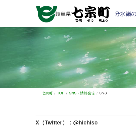
コ
ナ
ン
ビ
テ
ゲ
ン
ー
ツ
シ
へ
ョ
ス
ン
キ
に
ッ
移
プ
動
七宗町
TOP
SNS・情報発信
SNS
X（Twitter）：
@hichiso