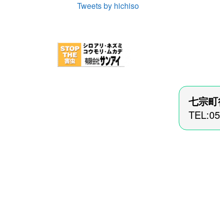
Tweets by hichiso
七宗町
TEL:0