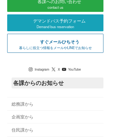
各課へのお問い合わせ
contact us
デマンドバス予約フォーム
Demand bus reservation
すぐメールひちそう
暮らしに役立つ情報をメールやLINEでお知らせ
七宗町公式SNS
Instagram
X
YouTube
各課からのお知らせ
総務課から
企画室から
住民課から