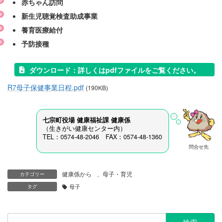
赤ちゃん訪問
新生児聴覚検査助成事業
養育医療給付
予防接種
ダウンロード：
詳
しくはpdfファイルをご覧ください。
R7母子保健事業日程.pdf
(190KB)
七宗町役場 健康福祉課
健康係
（生きがい健康センター内）
TEL：0574-48-2046 FAX：0574-48-1360
問合せ先
健康係から
、
母子・育児
カテゴリー
タグ
母子
検