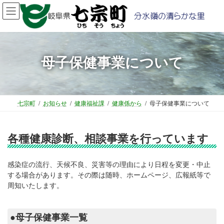
コ
ナ
ン
ビ
テ
ゲ
ン
ー
ツ
シ
母子保健事業について
へ
ョ
ス
ン
キ
に
ッ
移
プ
動
七宗町
お知らせ
健康福祉課
健康係から
母子保健事業について
各種健康診断、相談事業を行っています
感染症の流行、天候不良、災害等の理由により日程を変更・中止
する場合があります。その際は随時、ホームページ、広報紙等で
周知いたします。
●母子保健事業一覧