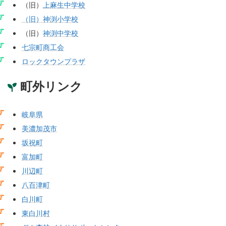
（旧）
上麻生中学校
（旧）神渕小学校
（旧）
神渕中学校
七宗町商工会
ロックタウンプラザ
町外リンク
岐阜県
美濃加茂市
坂祝町
富加町
川辺町
八百津町
白川町
東白川村