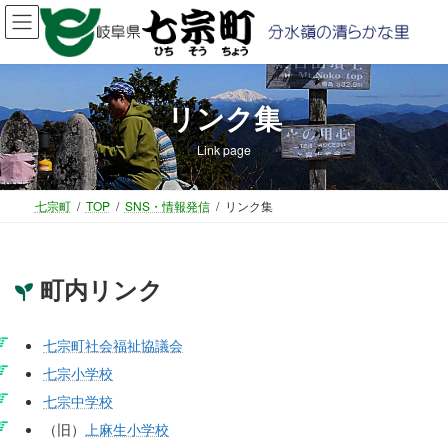
コ
ナ
ン
ビ
テ
ゲ
ン
ー
ツ
シ
リンク集
へ
ョ
ス
ン
Link page
キ
に
ッ
移
プ
動
七宗町
TOP
SNS・情報発信
リンク集
町内リンク
七宗町社会福祉協議会
七宗小学校
七宗中学校
（旧）
上麻生小学校