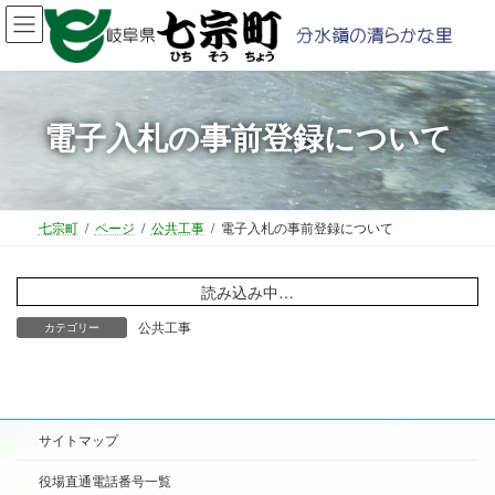
コ
ナ
ン
ビ
テ
ゲ
ン
ー
ツ
シ
電子入札の事前登録について
へ
ョ
ス
ン
キ
に
ッ
移
プ
動
七宗町
ページ
公共工事
電子入札の事前登録について
読み込み中…
公共工事
カテゴリー
サイトマップ
役場直通電話番号一覧