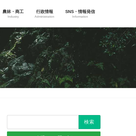
農林・商工
行政情報
SNS・情報発信
Industry
Administration
Information
検
索: