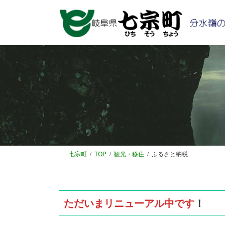
コ
ナ
ン
ビ
テ
ゲ
ン
ー
ツ
シ
へ
ョ
ス
ン
キ
に
ッ
移
プ
動
七宗町
TOP
観光・移住
ふるさと納税
ただいまリニューアル中です
！