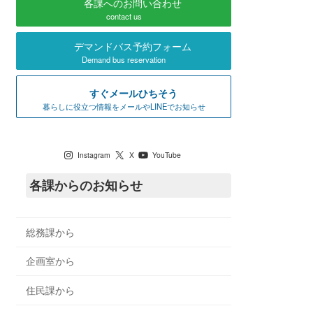
各課へのお問い合わせ
contact us
デマンドバス予約フォーム
Demand bus reservation
すぐメールひちそう
暮らしに役立つ情報をメールやLINEでお知らせ
七宗町公式SNS
Instagram
X
YouTube
各課からのお知らせ
総務課から
企画室から
住民課から