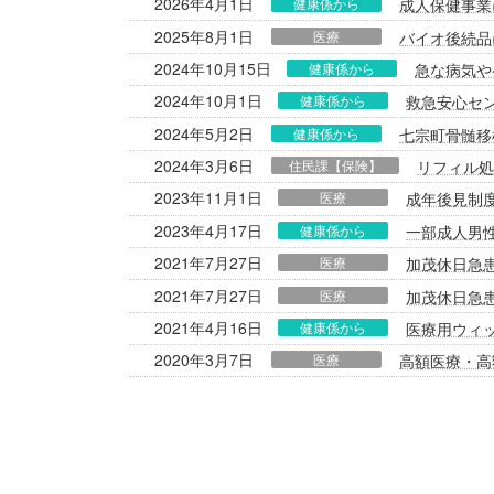
2026年4月1日
健康係から
成人保健事業
2025年8月1日
医療
バイオ後続品
2024年10月15日
健康係から
急な病気や
2024年10月1日
健康係から
救急安心セ
2024年5月2日
健康係から
七宗町骨髄移
2024年3月6日
住民課【保険】
リフィル処
2023年11月1日
医療
成年後見制
2023年4月17日
健康係から
一部成人男
2021年7月27日
医療
加茂休日急
2021年7月27日
医療
加茂休日急
2021年4月16日
健康係から
医療用ウィ
2020年3月7日
医療
高額医療・高