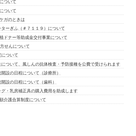
について
について
ケガのときは
ンターぎふ（＃７１１９）について
植ドナー等助成金交付事業について
方せんについて
度について
性について、風しんの抗体検査・予防接種を公費で受けられます
患開設の日程について（診療所）
患開設の日程について（歯科）
ッグ・乳房補正具の購入費用を助成します
額介護合算制度について