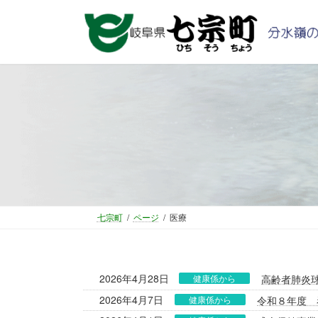
コ
ナ
ン
ビ
テ
ゲ
ン
ー
ツ
シ
へ
ョ
ス
ン
キ
に
ッ
移
プ
動
七宗町
ページ
医療
2026年4月28日
健康係から
高齢者肺炎
2026年4月7日
健康係から
令和８年度 