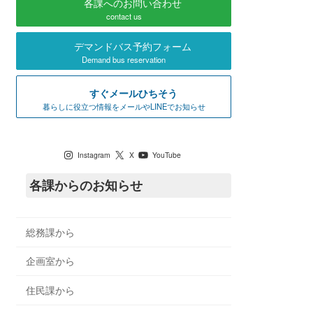
各課へのお問い合わせ
contact us
デマンドバス予約フォーム
Demand bus reservation
すぐメールひちそう
暮らしに役立つ情報をメールやLINEでお知らせ
七宗町公式SNS
Instagram
X
YouTube
各課からのお知らせ
総務課から
企画室から
住民課から